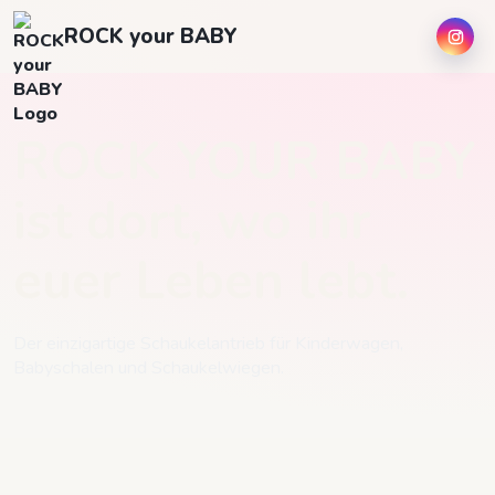
ROCK your BABY
ROCK YOUR BABY
ist dort, wo ihr
euer Leben lebt.
Der einzigartige Schaukelantrieb für Kinderwagen,
Babyschalen und Schaukelwiegen.